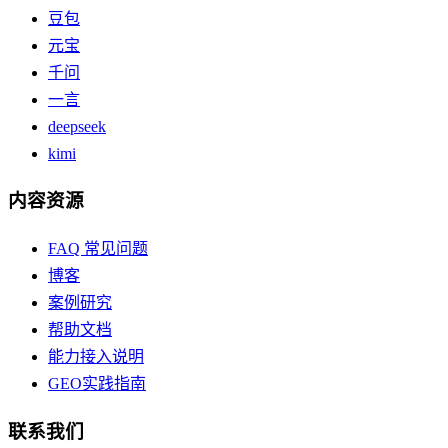
豆包
元宝
千问
一言
deepseek
kimi
内容资源
FAQ 常见问题
博客
案例研究
帮助文档
能力接入说明
GEO实践指南
联系我们